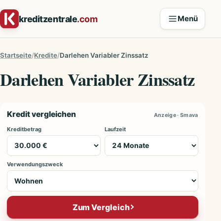
Zum Inhalt springen
kreditzentrale
.com
Menü
Startseite
Kredite
Darlehen Variabler Zinssatz
Darlehen Variabler Zinssatz
Kredit vergleichen
Anzeige · Smava
Kreditbetrag
Laufzeit
Verwendungszweck
Zum Vergleich