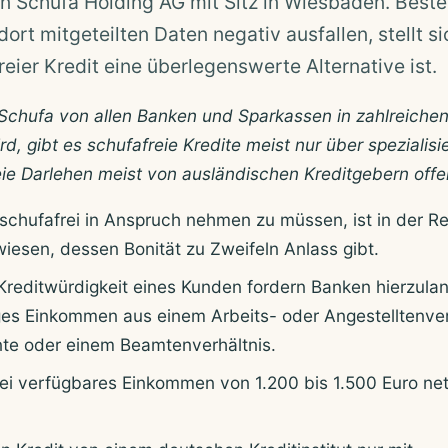
n Schufa Holding AG mit Sitz in Wiesbaden. Beste
dort mitgeteilten Daten negativ ausfallen, stellt si
reier Kredit eine überlegenswerte Alternative ist.
 Schufa von allen Banken und Sparkassen in zahlreiche
d, gibt es schufafreie Kredite meist nur über spezialisi
reie Darlehen meist von ausländischen Kreditgebern offe
 schufafrei in Anspruch nehmen zu müssen, ist in der Re
iesen, dessen Bonität zu Zweifeln Anlass gibt.
 Kreditwürdigkeit eines Kunden fordern Banken hierzul
ges Einkommen aus einem Arbeits- oder Angestelltenver
te oder einem Beamtenverhältnis.
frei verfügbares Einkommen von 1.200 bis 1.500 Euro ne