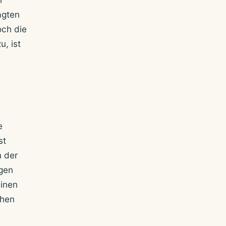
agten
och die
, ist
e
st
n der
igen
einen
ehen