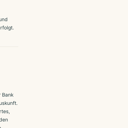
 und
folgt.
l
r Bank
uskunft.
rtes,
 den
n