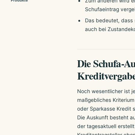
Zum anderen wird ein
Produkte
Schufaeintrag verge
Das bedeutet, dass s
auch bei Zustandeko
Die Schufa-Au
Kreditvergab
Noch wesentlicher ist j
maßgebliches Kriterium 
oder Sparkasse Kredit s
Die Auskunft besteht a
der tagesaktuell erstel
Kreditantragsteller eben