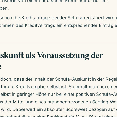
 Kredit von einem deutschen Kreditinstitut nur mit
ben.
chon die Kreditanfrage bei der Schufa registriert wird
mmen des Kreditvertrags ein entsprechender Eintrag er
skunft als Voraussetzung der
e
edoch, dass der Inhalt der Schufa-Auskunft in der Rege
für die Kreditvergabe selbst ist. So erhält man bei eine
elbst in geringer Höhe nur bei einer positiven Schufa-A
us der Mitteilung eines branchenbezogenen Scoring-We
lt wird. Dabei wird ein absoluter Scorewert bezogen auf
so mitgeteilt wie eine Rankingstufe (A bis P) und eine i