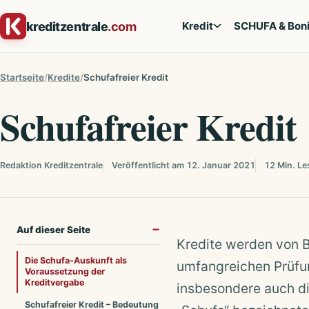
Zum Inhalt springen
kreditzentrale
.com
Kredit
SCHUFA & Boni
Startseite
Kredite
Schufafreier Kredit
Schufafreier Kredit
Redaktion Kreditzentrale
Veröffentlicht am 12. Januar 2021
12 Min. Le
Auf dieser Seite
Kredite werden von B
Die Schufa-Auskunft als
umfangreichen Prüfun
Voraussetzung der
Kreditvergabe
insbesondere auch di
Schufafreier Kredit – Bedeutung