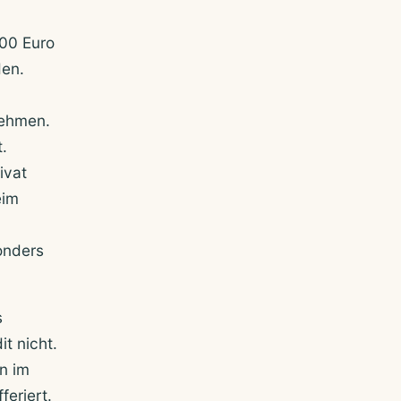
00 Euro
den.
nehmen.
.
ivat
eim
sonders
s
t nicht.
en im
feriert.