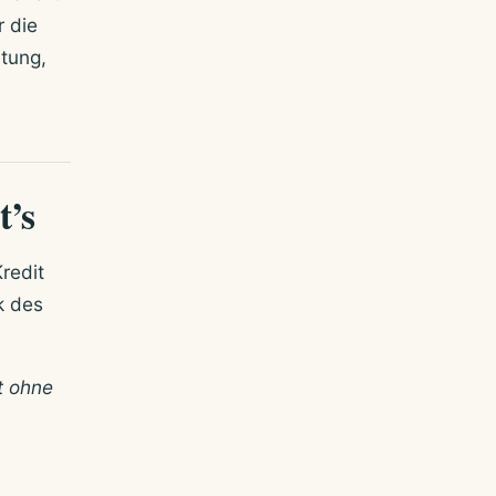
r die
tung,
t’s
redit
k des
t ohne