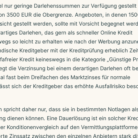
gel nur geringe Darlehenssummen zur Verfügung gestellt
hon 3500 EUR die Obergrenze. Angeboten, in denen 150
sicht gestellt werden, sollte mit Vorsicht begegnet wer
artiges Darlehen, das gern als schneller Online Kredit
egs so leicht zu erhalten wie nach der Werbung anzu
ndische Kreditgeber mit der Kreditprüfung erheblich Zeit
fafreier Kredit keineswegs in die Kategorie „Günstige Pr
liegt die Verzinsung bei einem derartigen Darlehen oft b
 fast beim Dreifachen des Marktzinses für normale
lässt sich der Kreditgeber das erhöhte Ausfallrisiko be
n spricht daher nur, dass sie in bestimmten Notlagen al
ng dienen können. Eine Dauerlösung ist ein solcher Kredi
tiger Konditionenvergleich auf den Vermittlungsplattform
erte Zinssatz zwischen den einzelnen Anbietern stark dif