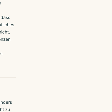
e
 dass
tliches
icht,
enzen
ns
anders
ht zu