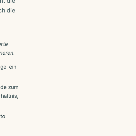
ht die
ch die
n
erte
rieren.
gel ein
ande zum
hältnis,
tto